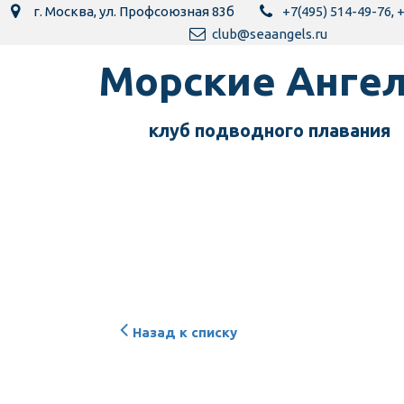
г. Москва
,
ул. Профсоюзная 83б
+7(495) 514-49-76
,
+
club@seaangels.ru
Морск­­­­­­ие Анг
клуб подводного пла­­вания
Назад к списку