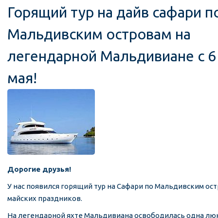
Горящий тур на дайв сафари п
Мальдивским островам на
легендарной Мальдивиане с 6
мая!
Дорогие друзья!
У нас появился горящий тур на Сафари по Мальдивским ос
майских праздников.
На легендарной яхте Мальдивиана освободилась одна люк