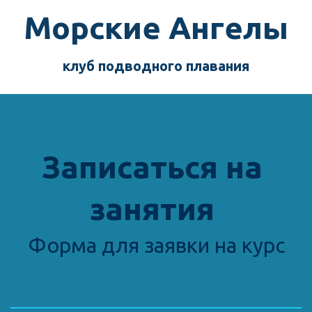
Морск­­­­­­ие Ангелы
клуб подводного пла­­вания
Записаться на 
занятия 
Форма для заявки на курс