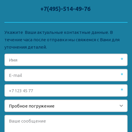
+7(495)-514-49-76 
Укажите  Ваши актуальные контактные данные. В 
течение часа после отправки мы свяжемся с Вами для 
уточнения деталей.
*
*
*