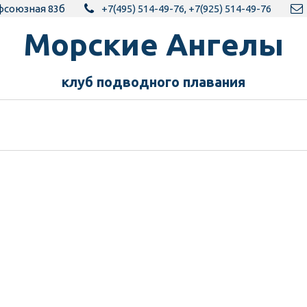
фсоюзная 83б
+7(495) 514-49-76
,
+7(925) 514-49-76
Морск­­­­­­ие Ангелы
клуб подводного пла­­вания