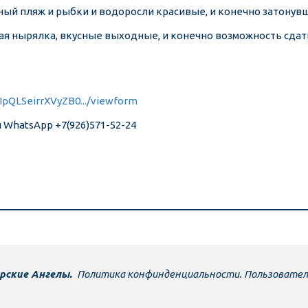
очный пляж и рыбки и водоросли красивые, и конечно затонув
ая нырялка, вкусные выходные, и конечно возможность сдать 
FAIpQLSeirrXVyZB0.../viewform
и WhatsApp +7(926)571-52-24
орские Ангелы. 
Политика конфинденциальности.
Пользовател