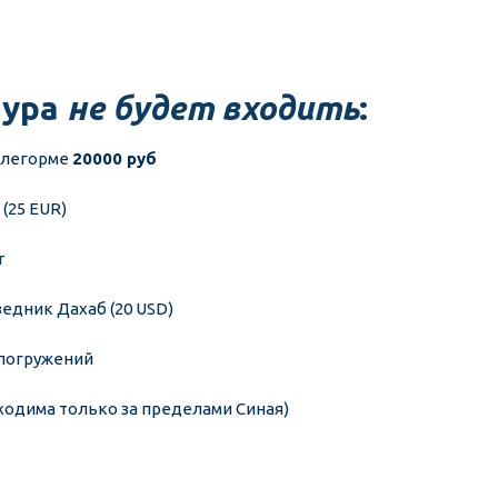
ура 
не будет входить
:
тлегорме 
20000 руб
(25 EUR) 
r
ведник Дахаб (20 USD)
 погружений
бходима только за пределами Синая)