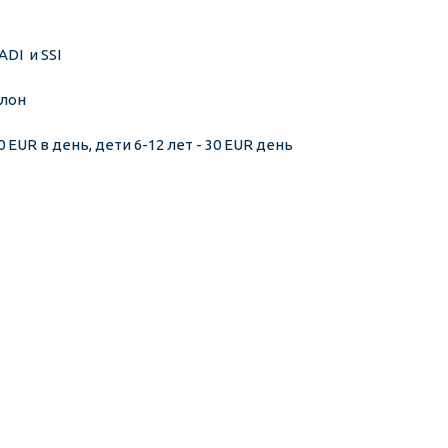
I  и SSI
ллон
 EUR в день, дети 6-12 лет - 30 EUR день