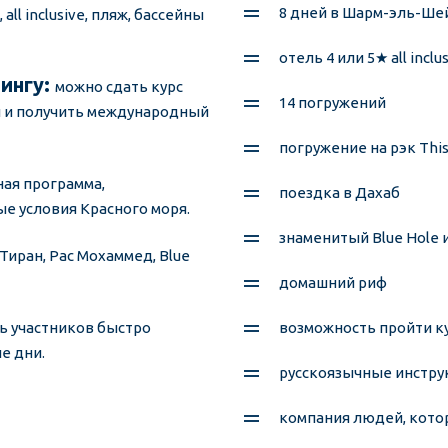
8 дней в Шарм-эль-Ше
all inclusive, пляж, бассейны 
отель 4 или 5★ all inclus
ингу: 
можно сдать курс 
14 погружений 
и и получить международный 
погружение на рэк This
ая программа, 
поездка в Дахаб 
е условия Красного моря.
знаменитый Blue Hole и
 Тиран, Рас Мохаммед, Blue 
домашний риф 
ь участников быстро 
возможность пройти ку
е дни.
русскоязычные инстру
компания людей, котор