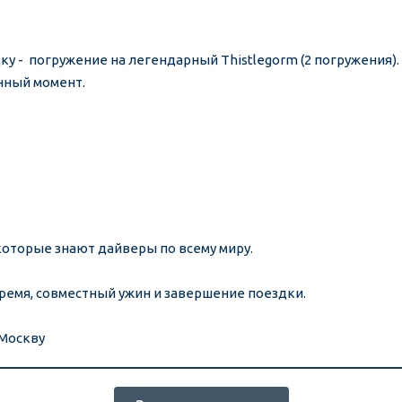
дку -  погружение на легендарный Thistlegorm (2 погружения).
нный момент.
которые знают дайверы по всему миру.
емя, совместный ужин и завершение поездки.
Москву 