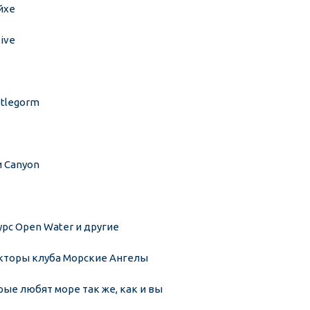
йхе 
ive 
tlegorm 
 Canyon 
рс Open Water и другие 
кторы клуба Морские Ангелы 
ые любят море так же, как и вы 