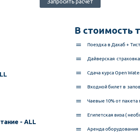
Запросить расчет
В стоимость т
Поездка в Дахаб + Тис
Дайверская  страховка 
Сдача курса Open Wate
ALL
Входной билет в  запо
Чаевые 10% от пакета
Египетская виза ( нео
итание - ALL
Аренда оборудования 