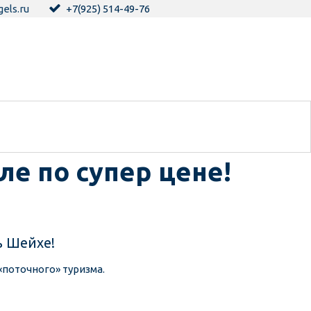
els.ru
+7(925) 514-49-76
е по супер цене!
 Шейхе! 
«поточного» туризма.