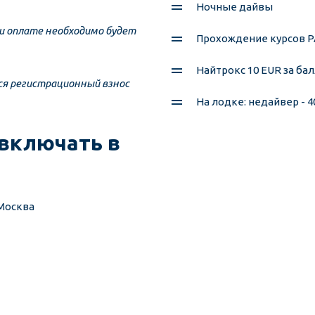
Ночные дайвы
ри оплате необходимо будет 
Прохождение курсов PAD
Найтрокс 10 EUR за ба
я регистрационный взнос 
На лодке: недайвер - 40
включать в 
Москва 