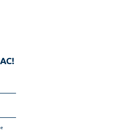
АС! 
е 