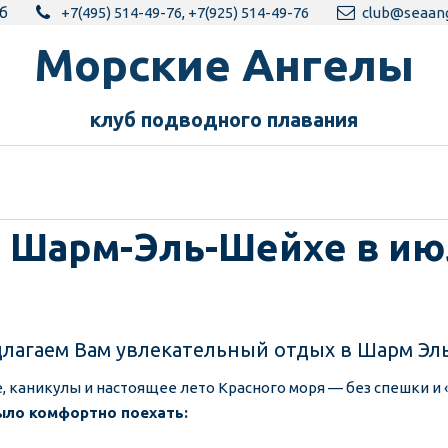
б
+7(495) 514-49-76
,
+7(925) 514-49-76
club@seaang
Морск­­­­­­ие Ангелы
клуб подводного пла­­вания
! Шарм-Эль-Шейхе в июл
лагаем Вам увлекательный отдых в Шарм Эль
, каникулы и настоящее лето Красного моря — без спешки и 
было комфортно поехать: