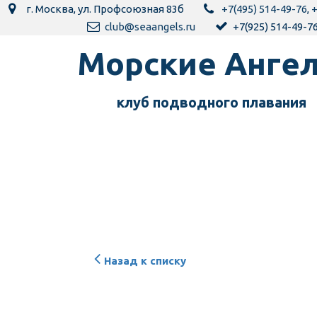
г. Москва
,
ул. Профсоюзная 83б
+7(495) 514-49-76
,
+
club@seaangels.ru
+7(925) 514-49-7
Морск­­­­­­ие Анг
клуб подводного пла­­вания
Назад к списку