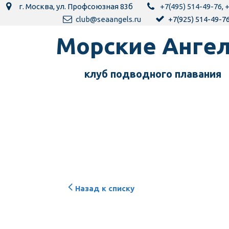
г. Москва
,
ул. Профсоюзная 83б
+7(495) 514-49-76
,
+
club@seaangels.ru
+7(925) 514-49-7
Морск­­­­­­ие Анг
клуб подводного пла­­вания
Назад к списку