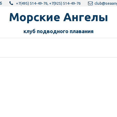
б
+7(495) 514-49-76
,
+7(925) 514-49-76
club@seaang
Морск­­­­­­ие Ангелы
клуб подводного пла­­вания