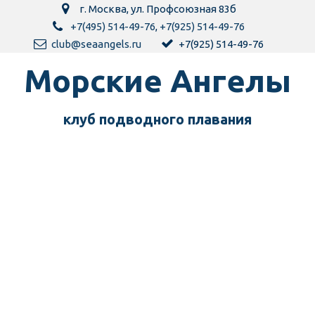
г. Москва
,
ул. Профсоюзная 83б
+7(495) 514-49-76
,
+7(925) 514-49-76
club@seaangels.ru
+7(925) 514-49-76
Морск­­­­­­ие Ангелы
клуб подводного пла­­вания